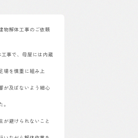
建物解体工事のご依頼
体工事で、母屋には内蔵
足場を慎重に組み上
響が及ばないよう細心
た。
生が避けられないこと
行いながら解体作業を