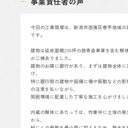
事業責任者の声
今回の工事現場は、新潟市西蒲区巻甲地域の
です。
建物は延床面積230坪の鉄骨造車庫を含む解
が二棟ありました。
建物のお隣に銀行があり、まずは建物全体に
げ、
特に銀行側の建物や設備に傷や振動などの影
の注意を払いながら、
周囲環境に配慮した丁寧な施工を心がけまし
内蔵の解体にあたっては、作業中に土埃の発
から、
粉じんの飛散を最小限に抑えるため、散水を