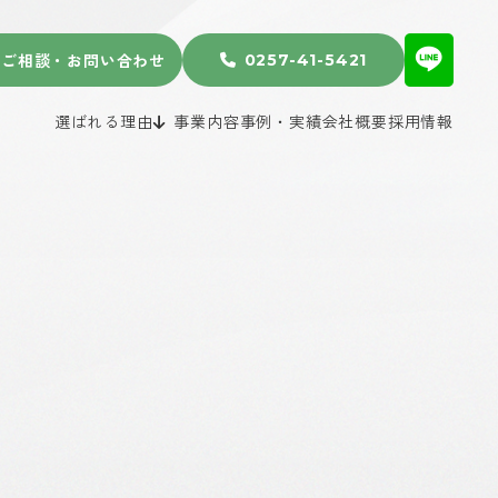
解体工事
内部解体工事
ご相談・お問い合わせ
0257-41-5421
産業廃棄物収集運搬業務
残土運搬業務
選ばれる理由
事業内容
事例・実績
会社概要
採用情報
除雪業務
解体工事
内部解体工事
産業廃棄物収集運搬業務
残土運搬業務
除雪業務