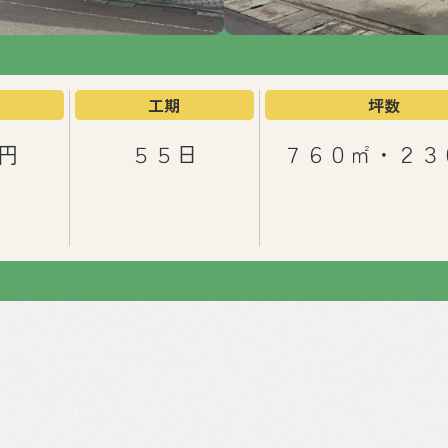
工期
坪数
円
５５日
７６０㎡・２３